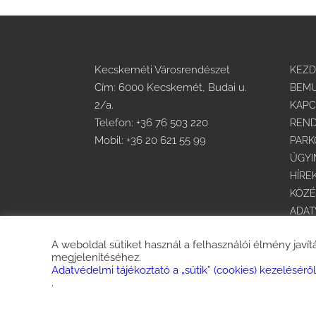
Kecskeméti Városrendészet
KEZ
Cím: 6000 Kecskemét, Budai u.
BEMU
2/a.
KAPC
Telefon:
+36 76 503 220
REND
Mobil:
+36 20 621 55 99
PARK
ÜGYI
HÍRE
KÖZÉ
ADA
KÖZB
A weboldal sütiket használ a felhasználói élmény javít
AKAD
megjelenítéséhez.
Adatvédelmi tájékoztató a „sütik” (cookies) kezeléséről
.