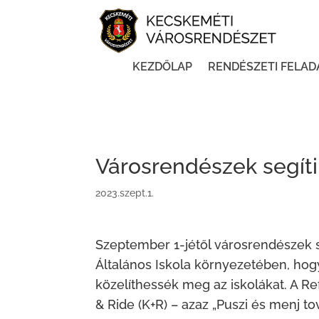
KEZDŐLAP
RENDÉSZETI FELAD
Városrendészek segíti
2023.szept.1.
Szeptember 1-jétől városrendészek s
Általános Iskola környezetében, hog
közelíthessék meg az iskolákat. A Ref
& Ride (K+R) – azaz „Puszi és menj to