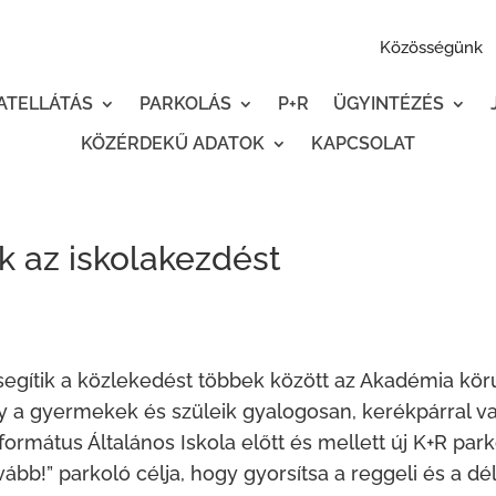
Közösségünk
ATELLÁTÁS
PARKOLÁS
P+R
ÜGYINTÉZÉS
KÖZÉRDEKŰ ADATOK
KAPCSOLAT
k az iskolakezdést
egítik a közlekedést többek között az Akadémia körú
y a gyermekek és szüleik gyalogosan, kerékpárral v
ormátus Általános Iskola előtt és mellett új K+R parko
vább!” parkoló célja, hogy gyorsítsa a reggeli és a d