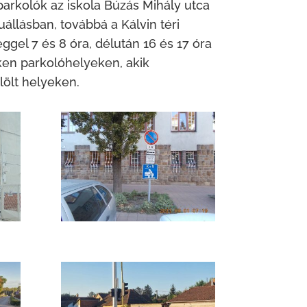
parkolók az iskola Búzás Mihály utca
állásban, továbbá a Kálvin téri
ggel 7 és 8 óra, délután 16 és 17 óra
eken parkolóhelyeken, akik
lölt helyeken.