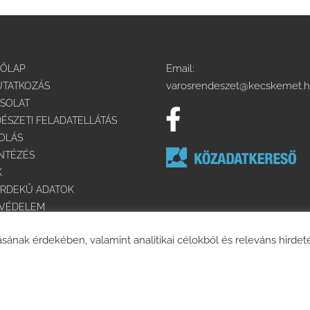
Email:
DŐLAP
varosrendeszet@kecskemet.
TATKOZÁS
SOLAT
ÉSZETI FELADATELLÁTÁS
OLÁS
NTÉZÉS
K
RDEKŰ ADATOK
TVÉDELEM
ESZERZÉS
ásának érdekében, valamint analitikai célokból és releváns hirde
ÁLYMENTESÍTÉSI NYILATKOZAT
© 2025 Minden jog fenntartva. | Készítette:
AB Holding