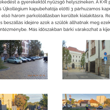
lekedést a gyerekektől nyüzsgő helyszíneken. A K+R 
tus Újkollégium kapubehatója előtti 3 párhuzamos kapu
 első három parkolóállásban kerültek kialakításra. Re
- és beszállás idejére azok a szülők állhatnak meg ez
intézménybe. Más időszakban bárki várakozhat a kije