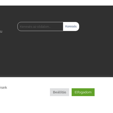
hu
tések
Beállítás
Elfogadom