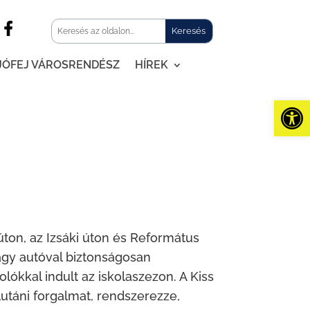
JÓFEJ VÁROSRENDÉSZ
HÍREK
Eszk
ton, az Izsáki úton és Református
agy autóval biztonságosan
lókkal indult az iskolaszezon. A Kiss
élutáni forgalmat, rendszerezze,