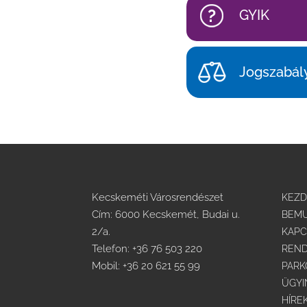
GYIK
Jogszabál
Kecskeméti Városrendészet
KEZ
Cím: 6000 Kecskemét, Budai u.
BEMU
2/a.
KAPC
Telefon:
+36 76 503 220
REND
Mobil:
+36 20 621 55 99
PARK
ÜGYI
HÍRE