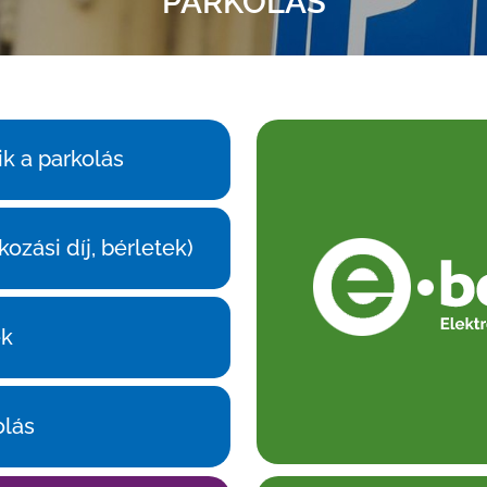
PARKOLÁS
k a parkolás
kozási díj, bérletek)
ek
olás