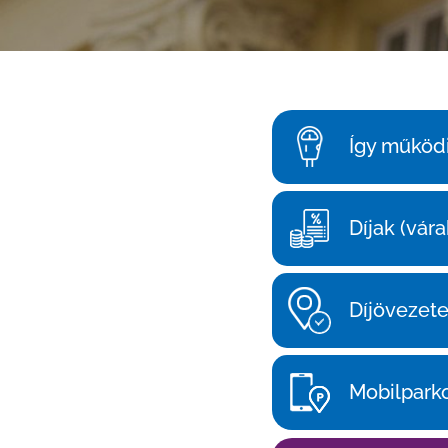
Így működi
Díjak (vára
Díjövezet
Mobilpark