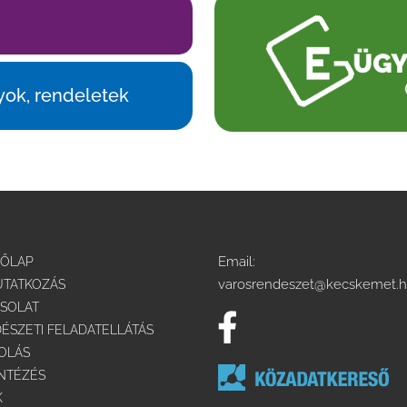
yok, rendeletek
Email:
DŐLAP
varosrendeszet@kecskemet.
TATKOZÁS
SOLAT
ÉSZETI FELADATELLÁTÁS
OLÁS
NTÉZÉS
K