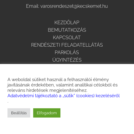
Email:
varosrendeszet@kecskemet.hu
KEZDŐLAP
BEMUTATKOZÁS
KAPCSOLAT
RENDÉSZETI FELADATELLÁTÁS
PARKOLÁS
ÜGYINTÉZÉS
HÍREK
KÖZÉRDEKŰ ADATOK
A weboldal sütiket használ a felhasználói élmény
ADATVÉDELEM
javításának érdekében, valamint analitikai célokból és
KÖZBESZERZÉS
releváns hirdetések megjelenítéséhez.
Adatvédelmi tájékoztató a „sütik” (cookies) kezeléséről
.
Beállítás
Elfogadom