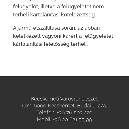
felügyelőt, illetve a felügyeletet nem
terheli kártalanítási kötelezettség.
A jármű elszállítása során, az abban
keletkezett vagyoni kárért a felügyeletet
kártalanítási felelősség terheli.
Kecskeméti Városrendészet
Cím: 6000 Kecskemét, Budai u. 2/a.
Telefon:
+36 76 503 220
Mobil:
+36 20 621 55 99