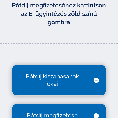
Pótdíj megfizetéséhez kattintson
az E-ügyintézés zöld színű
gombra
Pótdíj kiszabásának
okai
Pótdíj megfizetése