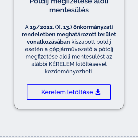
Pótdíj megfizetése alóli
mentesülés
A
19/2022. (X. 13.) önkormányzati
rendeletben meghatározott terület
vonatkozásában
kiszabott pótdíj
esetén a gépjárművezető a pótdíj
megfizetése alóli mentesülést az
alábbi KÉRELEM kitöltésével
kezdeményezheti.
Kérelem letöltése