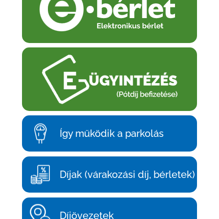
Így működik a parkolás
Díjak (várakozási díj, bérletek)
Díjövezetek