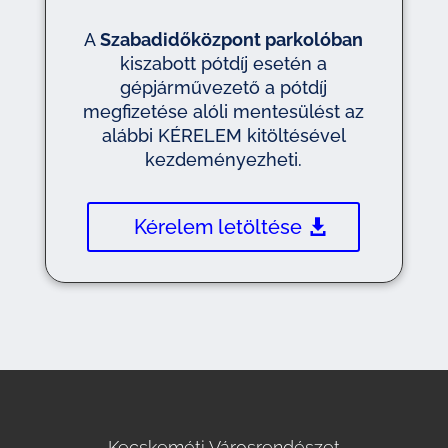
A
Szabadidőközpont parkolóban
kiszabott pótdíj esetén a
gépjárművezető a pótdíj
megfizetése alóli mentesülést az
alábbi KÉRELEM kitöltésével
kezdeményezheti.
Kérelem letöltése
Kecskeméti Városrendészet