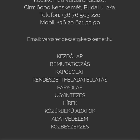
Cím: 6000 Kecskemét, Budai u. 2/a.
Telefon:
+36 76 503 220
Mobil:
+36 20 621 55 99
Email:
varosrendeszet@kecskemet.hu
KEZDŐLAP
BEMUTATKOZÁS
KAPCSOLAT
RENDÉSZETI FELADATELLÁTÁS
PARKOLÁS
ÜGYINTÉZÉS
HÍREK
KÖZÉRDEKŰ ADATOK
ADATVÉDELEM
KÖZBESZERZÉS