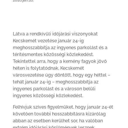
2026.jan.16.
Látva a rendkívüli időjárási viszonyokat
Kecskemét vezetése január 24-ig
meghosszabbítja az ingyenes parkolást és a
térítésmentes közösségi közlekedést.
Tekintettel arra, hogy a kemény fagyok jövő
héten is folytatódnak, Kecskemét
városvezetése úgy döntött, hogy egy héttel –
tehát január 24-ig – meghosszabbítja az
ingyenes parkolást és a városon belüli
ingyenes közösségi közlekedést.
Felhívjuk szíves figyelmüket, hogy január 24-ét
követően további hosszabbításra kizárólag
abban az esetben kerülhet sor, ha valóban
extrém időjárási körülmények lesznek.