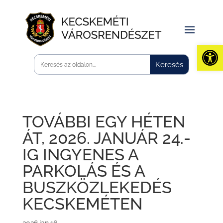
Eszk
TOVÁBBI EGY HÉTEN
ÁT, 2026. JANUÁR 24.-
IG INGYENES A
PARKOLÁS ÉS A
BUSZKÖZLEKEDÉS
KECSKEMÉTEN