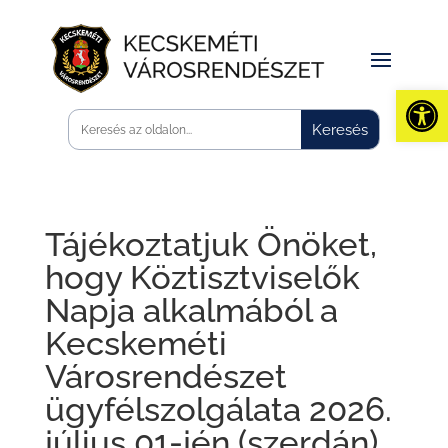
Eszk
Tájékoztatjuk Önöket,
hogy Köztisztviselők
Napja alkalmából a
Kecskeméti
Városrendészet
ügyfélszolgálata 2026.
július 01-jén (szerdán)