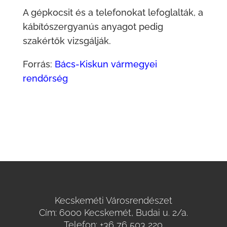
A gépkocsit és a telefonokat lefoglalták, a
kábítószergyanús anyagot pedig
szakértők vizsgálják.
Forrás:
Bács-Kiskun vármegyei
rendőrség
Kecskeméti Városrendészet
Cím: 6000 Kecskemét, Budai u. 2/a.
Telefon:
+36 76 503 220