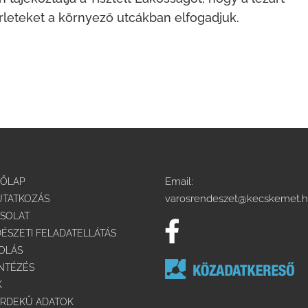
leteket a környező utcákban elfogadjuk.
Email:
DŐLAP
varosrendeszet@kecskemet.
TATKOZÁS
SOLAT
ÉSZETI FELADATELLÁTÁS
OLÁS
NTÉZÉS
K
RDEKŰ ADATOK