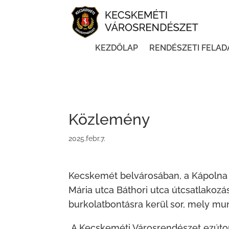
KEZDŐLAP
RENDÉSZETI FELAD
Közlemény
2025.febr.7.
Kecskemét belvárosában, a Kápolna u
Mária utca Báthori utca útcsatlakozá
burkolatbontásra kerül sor, mely munk
A Kecskeméti Városrendészet ezúton t