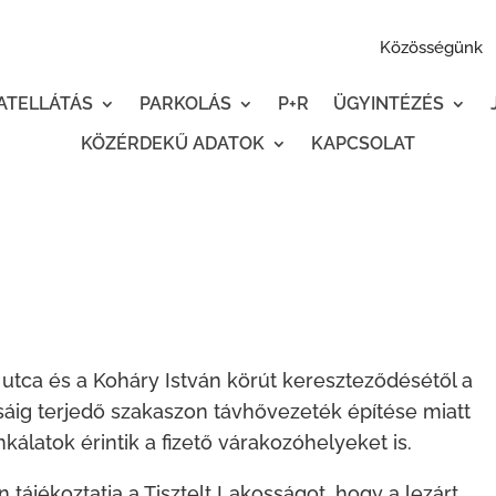
Közösségünk
ATELLÁTÁS
PARKOLÁS
P+R
ÜGYINTÉZÉS
KÖZÉRDEKŰ ADATOK
KAPCSOLAT
tca és a Koháry István körút kereszteződésétől a
sáig terjedő szakaszon távhővezeték építése miatt
álatok érintik a fizető várakozóhelyeket is.
ájékoztatja a Tisztelt Lakosságot, hogy a lezárt