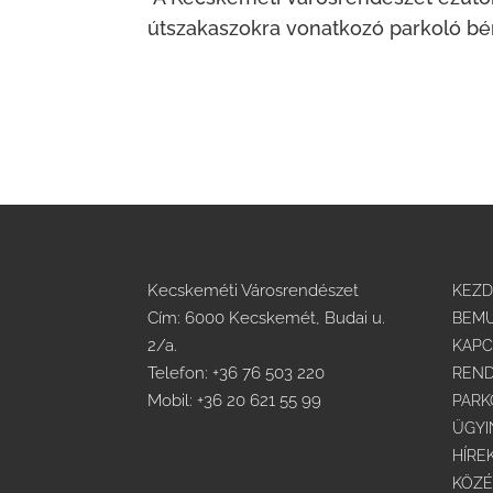
útszakaszokra vonatkozó parkoló bér
Kecskeméti Városrendészet
KEZ
Cím: 6000 Kecskemét, Budai u.
BEMU
2/a.
KAPC
Telefon:
+36 76 503 220
REND
Mobil:
+36 20 621 55 99
PARK
ÜGYI
HÍRE
KÖZÉ