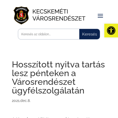
Eszk
Hosszított nyitva tartás
lesz pénteken a
Városrendészet
ügyfélszolgálatán
2021.dec.8.