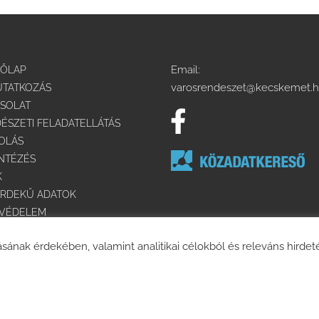
Email:
DŐLAP
varosrendeszet@kecskemet.
TATKOZÁS
SOLAT
ÉSZETI FELADATELLÁTÁS
OLÁS
NTÉZÉS
K
RDEKŰ ADATOK
TVÉDELEM
ESZERZÉS
ásának érdekében, valamint analitikai célokból és releváns hirde
ÁLYMENTESÍTÉSI NYILATKOZAT
© 2025 Minden jog fenntartva. | Készítette:
AB Holding