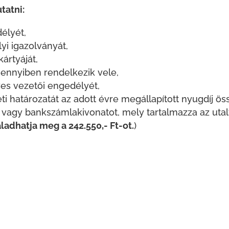
tatni:
élyét,
i igazolványát,
ártyáját,
ennyiben rendelkezik vele,
es vezetői engedélyét,
ti határozatát az adott évre megállapított nyugdíj ös
 vagy bankszámlakivonatot, mely tartalmazza az utal
ladhatja meg a 242.550,- Ft-ot
.
)