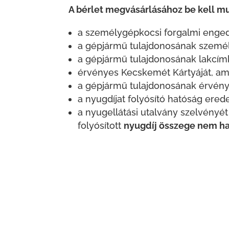
A bérlet megvásárlásához be kell mu
a személygépkocsi forgalmi enged
a gépjármű tulajdonosának személy
a gépjármű tulajdonosának lakcímk
érvényes Kecskemét Kártyáját, am
a gépjármű tulajdonosának érvény
a nyugdíjat folyósító hatóság erede
a nyugellátási utalvány szelvényét
folyósított
nyugdíj összege
nem ha