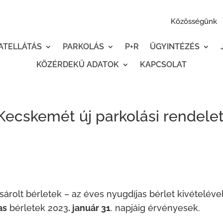
Közösségünk
ATELLÁTÁS
PARKOLÁS
P+R
ÜGYINTÉZÉS
KÖZÉRDEKŰ ADATOK
KAPCSOLAT
 Kecskemét új parkolási rendele
sárolt bérletek – az éves nyugdíjas bérlet kivételéve
as
bérletek 2023
. január 31
. napjáig érvényesek.