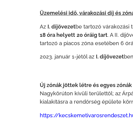
Üzemelési idő, várakozási díj és zó
Az
I. díjövezet
be tartozó várakozási 
18 óra helyett
20 óráig tart
. A II. dí
tartozó a piacos zóna esetében 6 órát
január 1-jétől az
I. díjövezet
ben
Új zónák jöttek létre és egyes zónák
Nagykörúton kívüli területtől; az Árp
kialakításra a rendőrség épülete körn
https://kecskemetivarosrendeszet.h