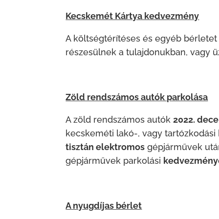
Kecskemét Kártya kedvezmény
A költségtérítéses és egyéb bérletet
részesülnek a tulajdonukban, vagy 
Zöld rendszámos autók parkolása
A zöld rendszámos autók
2022. dece
kecskeméti lakó-, vagy tartózkodási
tisztán elektromos
gépjárművek után
gépjárművek parkolási
kedvezmén
A nyugdíjas bérlet