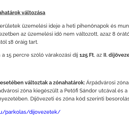
nahatárok változása
területek üzemelési ideje a heti pihenőnapok és mun
jövezetben az üzemelési idő nem változott, azaz 8 órától
ól 18 óráig tart.
 a 15 percre szóló várakozási díj
125 Ft
, az
II. díjövez
 esetében változtak a zónahatárok:
Árpádvárosi zóna 
ádvárosi zóna kiegészült a Petőfi Sándor utcával és a
yezetében. Díjövezeti és zóna kód szerinti besorolás 
u/parkolas/dijovezetek/