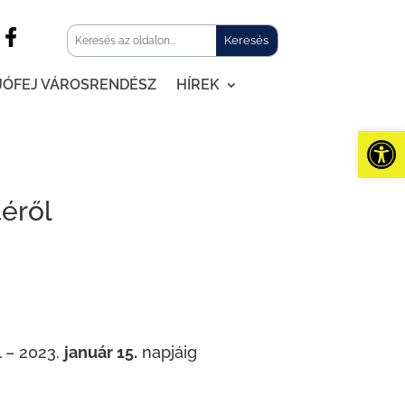
JÓFEJ VÁROSRENDÉSZ
HÍREK
Eszk
téről
l – 2023.
január 15.
napjáig