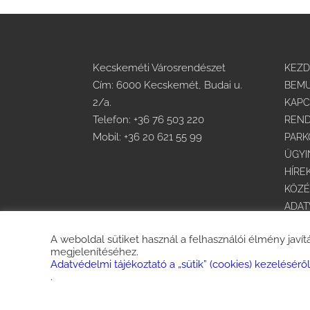
Kecskeméti Városrendészet
KEZ
Cím: 6000 Kecskemét, Budai u.
BEMU
2/a.
KAPC
Telefon:
+36 76 503 220
REND
Mobil:
+36 20 621 55 99
PARK
ÜGYI
HÍRE
KÖZÉ
ADA
KÖZB
A weboldal sütiket használ a felhasználói élmény javít
AKAD
megjelenítéséhez.
Adatvédelmi tájékoztató a „sütik” (cookies) kezeléséről
.