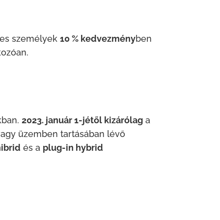
tes személyek
10 % kedvezmény
ben
kozóan.
kban.
2023. január 1-jétől kizárólag
a
vagy üzemben tartásában lévő
ibrid
és a
plug-in hybrid