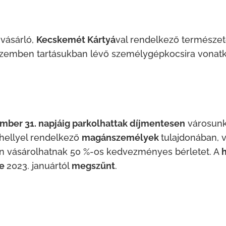
 vásárló,
Kecskemét Kártyá
val rendelkező természe
üzemben tartásukban lévő személygépkocsira vonat
mber 31. napjáig parkolhattak díjmentesen
városun
 hellyel rendelkező
magánszemélyek
tulajdonában, 
 vásárolhatnak 50 %-os kedvezményes bérletet. A
h
ye
2023. januártól
megszűnt
.