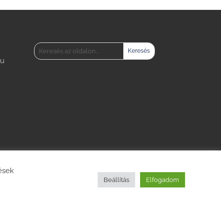
hu
tések
Beállítás
Elfogadom