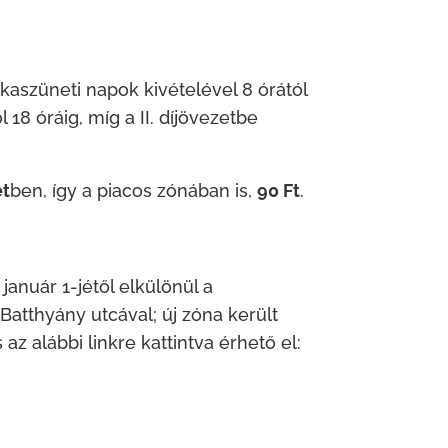
kaszüneti napok kivételével 8 órától
 18 óráig, míg a II. díjövezetbe
et
ben, így a piacos zónában is,
90 Ft
.
január 1-jétől elkülönül a
 Batthyány utcával; új zóna került
az alábbi linkre kattintva érhető el: