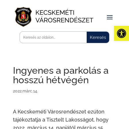
Eszk
Ingyenes a parkolás a
hosszú hétvégén
2022.márc.14.
A Kecskeméti Városrendészet ezúton
tájékoztatja a Tisztelt Lakosságot, hogy
2022. március 14. napjától március 15.