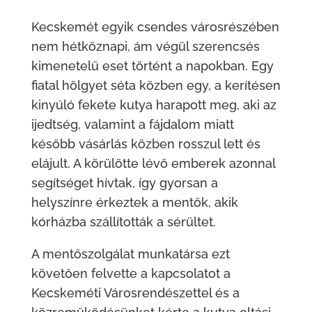
Kecskemét egyik csendes városrészében
nem hétköznapi, ám végül szerencsés
kimenetelű eset történt a napokban. Egy
fiatal hölgyet séta közben egy, a kerítésen
kinyúló fekete kutya harapott meg, aki az
ijedtség, valamint a fájdalom miatt
később vásárlás közben rosszul lett és
elájult. A körülötte lévő emberek azonnal
segítséget hívtak, így gyorsan a
helyszínre érkeztek a mentők, akik
kórházba szállították a sérültet.
A mentőszolgálat munkatársa ezt
követően felvette a kapcsolatot a
Kecskeméti Városrendészettel és a