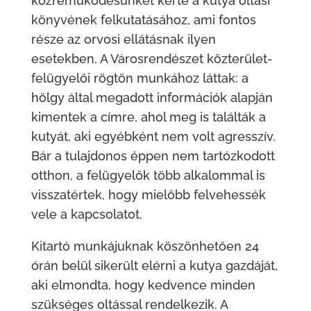
közreműködésünket kérte a kutya oltási
könyvének felkutatásához, ami fontos
része az orvosi ellátásnak ilyen
esetekben. A Városrendészet közterület-
felügyelői rögtön munkához láttak: a
hölgy által megadott információk alapján
kimentek a címre, ahol meg is találták a
kutyát, aki egyébként nem volt agresszív.
Bár a tulajdonos éppen nem tartózkodott
otthon, a felügyelők több alkalommal is
visszatértek, hogy mielőbb felvehessék
vele a kapcsolatot.
Kitartó munkájuknak köszönhetően 24
órán belül sikerült elérni a kutya gazdáját,
aki elmondta, hogy kedvence minden
szükséges oltással rendelkezik. A