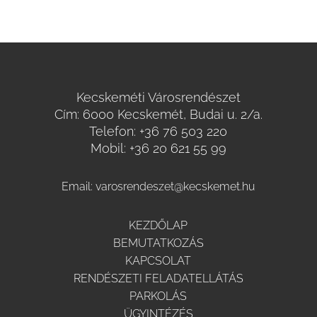
Kecskeméti Városrendészet
Cím: 6000 Kecskemét, Budai u. 2/a.
Telefon:
+36 76 503 220
Mobil:
+36 20 621 55 99
Email:
varosrendeszet@kecskemet.hu
KEZDŐLAP
BEMUTATKOZÁS
KAPCSOLAT
RENDÉSZETI FELADATELLÁTÁS
PARKOLÁS
ÜGYINTÉZÉS