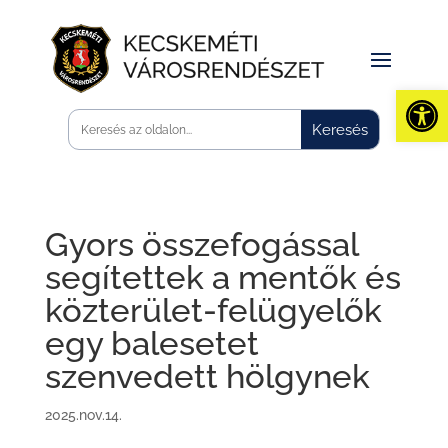
Eszk
Gyors összefogással
segítettek a mentők és
közterület-felügyelők
egy balesetet
szenvedett hölgynek
2025.nov.14.