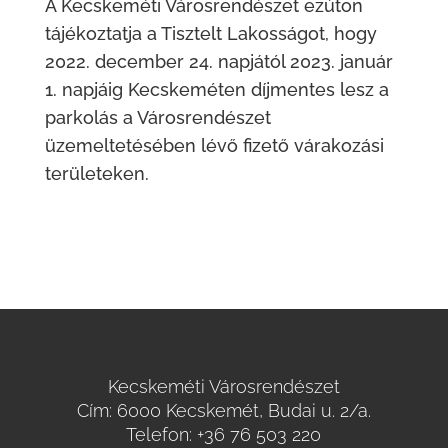
A Kecskeméti Városrendészet ezúton
tájékoztatja a Tisztelt Lakosságot, hogy
2022. december 24. napjától 2023. január
1. napjáig Kecskeméten díjmentes lesz a
parkolás a Városrendészet
üzemeltetésében lévő fizető várakozási
területeken.
Kecskeméti Városrendészet
Cím: 6000 Kecskemét, Budai u. 2/a.
Telefon:
+36 76 503 220