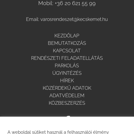
Mobil:
+36 20 621 55 99
Email:
varosrendeszet@kecskemet.hu
KEZDŐLAP
BEMUTATKOZÁS
KAPCSOLAT
RENDÉSZETI FELADATELLÁTÁS
PARKOLÁS
ÜGYINTÉZÉS
HÍREK
KÖZÉRDEKŰ ADATOK
ADATVÉDELEM
KÖZBESZERZÉS
A weboldal sütiket használ a felhasználói élmény