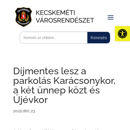
Eszk
Díjmentes lesz a
parkolás Karácsonykor,
a két ünnep közt és
Újévkor
2022.dec.23.