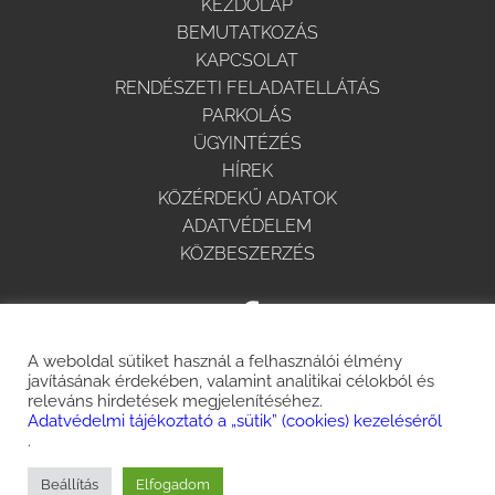
KEZDŐLAP
BEMUTATKOZÁS
KAPCSOLAT
RENDÉSZETI FELADATELLÁTÁS
PARKOLÁS
ÜGYINTÉZÉS
HÍREK
KÖZÉRDEKŰ ADATOK
ADATVÉDELEM
KÖZBESZERZÉS
A weboldal sütiket használ a felhasználói élmény
javításának érdekében, valamint analitikai célokból és
releváns hirdetések megjelenítéséhez.
Adatvédelmi tájékoztató a „sütik” (cookies) kezeléséről
.
© 2025 Minden jog fenntartva.
Beállítás
Elfogadom