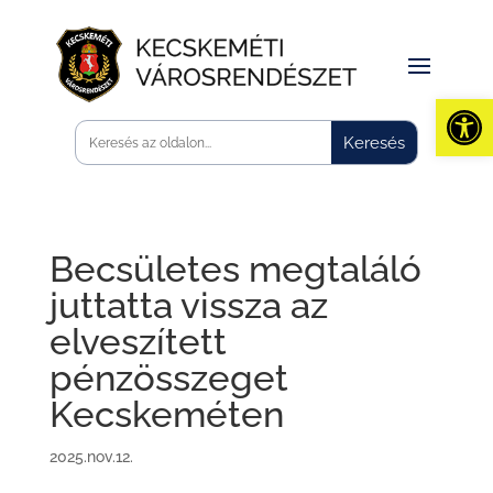
Eszk
Becsületes megtaláló
juttatta vissza az
elveszített
pénzösszeget
Kecskeméten
2025.nov.12.