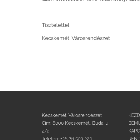
Tisztelettel:
Kecskeméti Városrendészet
Kecskeméti Városrendészet
KEZ
Cím: 6000 Kecskemét, Budai u.
BEMU
2/a.
KAPC
Telefon:
+36 76 503 220
REND