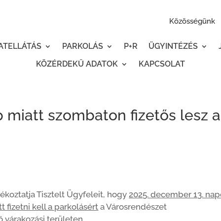
Közösségünk
ATELLÁTÁS
PARKOLÁS
P+R
ÜGYINTÉZÉS
KÖZÉRDEKŰ ADATOK
KAPCSOLAT
miatt szombaton fizetős lesz a
koztatja Tisztelt Ügyfeleit, hogy
2025. december 13. na
fizetni kell a parkolásért
a Városrendészet
 várakozási területen.