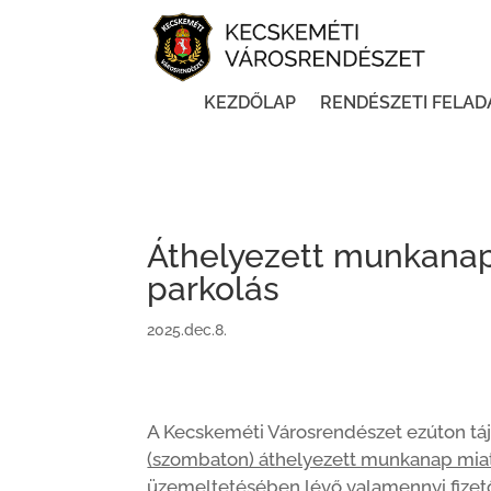
KEZDŐLAP
RENDÉSZETI FELAD
Áthelyezett munkanap 
parkolás
2025.dec.8.
A Kecskeméti Városrendészet ezúton tájé
(szombaton) áthelyezett munkanap miatt 
üzemeltetésében lévő valamennyi fizető