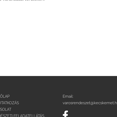
Email:
DŐLAP
varosrendeszet@kecskemet.
TATKOZÁS
SOLAT
ÉSZETI FELADATELLÁTÁS