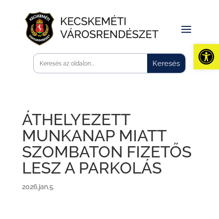
Eszk
ÁTHELYEZETT
MUNKANAP MIATT
SZOMBATON FIZETŐS
LESZ A PARKOLÁS
2026.jan.5.