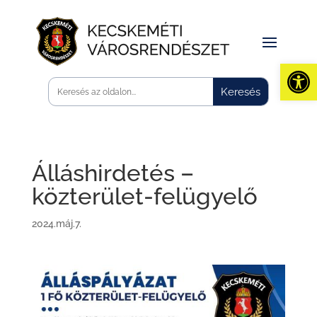
Eszk
Álláshirdetés –
közterület-felügyelő
2024.máj.7.