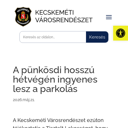
Eszk
A pünkösdi hosszú
hétvégén ingyenes
lesz a parkolás
2026.máj.21.
A Kecskeméti Városrendészet ezúton