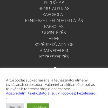
KEZDŐLAP
BEMUTATKOZÁS
KAPCSOLAT
RENDÉSZETI FELADATELLÁTÁS
PARKOLÁS
ÜGYINTÉZÉS
HÍREK
KÖZÉRDEKŰ ADATOK
ADATVÉDELEM
KÖZBESZERZÉS
A weboldal sütiket használ a felhasználói élmény
javításának érdekében, valamint analitikai célokból és
releváns hirdetések megjelenítéséhez.
Adatvédelmi tájékoztató a „sütik” (cookies) kezeléséről
.
© 2025 Minden jog fenntartva.
Beállítás
Elfogadom