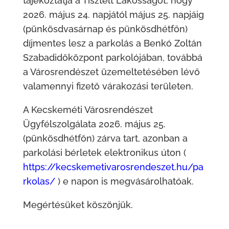
tájékoztatja a Tisztelt Lakosságot, hogy
2026. május 24. napjától május 25. napjáig
(pünkösdvasárnap és pünkösdhétfőn)
díjmentes lesz a parkolás a Benkó Zoltán
Szabadidőközpont parkolójában, továbbá
a Városrendészet üzemeltetésében lévő
valamennyi fizető várakozási területen.
A Kecskeméti Városrendészet
Ügyfélszolgálata 2026. május 25.
(pünkösdhétfőn) zárva tart, azonban a
parkolási bérletek elektronikus úton (
https://kecskemetivarosrendeszet.hu/pa
rkolas/
) e napon is megvásárolhatóak.
Megértésüket köszönjük.