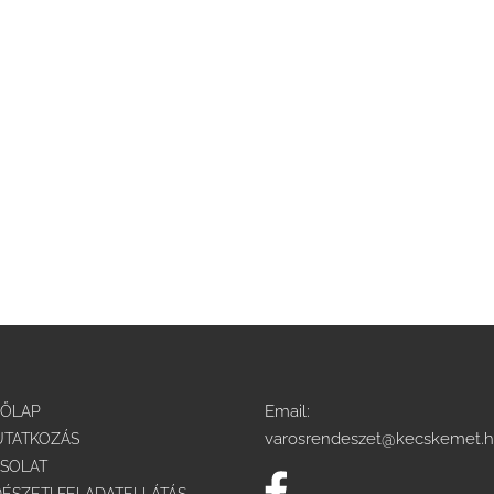
Email:
DŐLAP
varosrendeszet@kecskemet.
TATKOZÁS
SOLAT
ÉSZETI FELADATELLÁTÁS