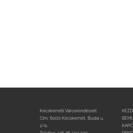
Kecskeméti Városrendészet
KEZ
Cím: 6000 Kecskemét, Budai u.
BEMU
2/a.
KAPC
Telefon:
+36 76 503 220
REND